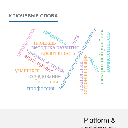
КЛЮЧЕВЫЕ СЛОВА
методология
лингвистический интеллект
нейросеть
электронный учебник
компетентность
ielts
площадь
методика развития
предмет истории
креативность
видеопроект
ретроинновация
высота
технологии
учащихся
исследование
биология
профессия