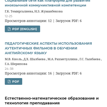
Социальные сети как платформа для развития
иноязычной коммуниктивной компетенции
Г.К. Темиргалиева, Н.З. Жуманбекова
12-25
Просмотров аннотации: 12 | Загрузок PDF: 6
PDF (ENGLISH)
ПЕДАГОГИЧЕСКИЕ АСПЕКТЫ ИСПОЛЬЗОВАНИЯ
АУТЕНТИЧНЫХ ФИЛЬМОВ В ОБУЧЕНИИ
АНГЛИЙСКОМУ ЯЗЫКУ
М.В. Кноль, Д.Х. Шалбаева , М.А. Рахметуллина , Г.С. Тынбаева ,
Г.А. Шерипова
24-38
Просмотров аннотации: 16 | Загрузок PDF: 6
PDF
Естественно-математическое образование и
технология преподавания