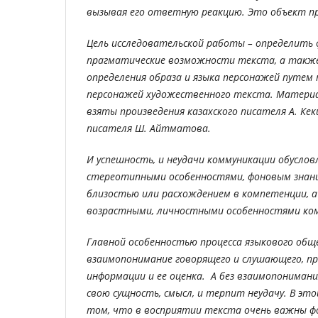
вызывая его ответную реакцию. Это объект п
Цель исследовательской работы – определить 
прагматические возможности текста, а такж
определения образа и языка персонажей путем 
персонажей художественного текста. Материа
взяты произведения казахского писателя А. Кек
писателя Ш. Айтматова.
И успешность, и неудачи коммуникации
обуслов
стереотипными особенностями, фоновым знан
близостью или расхождением в компетенции, а
возрастными, личностными особенностями ко
Главной особенностью процесса языкового общ
взаимопонимание говорящего и слушающего, п
информации и ее оценка. А без взаимопониман
свою сущность, смысл, и терпит неудачу. В это
том, что в восприятии текста очень важны ф