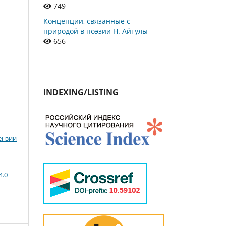
749
Концепции, связанные с
природой в поэзии Н. Айтулы
656
INDEXING/LISTING
ензии
4.0