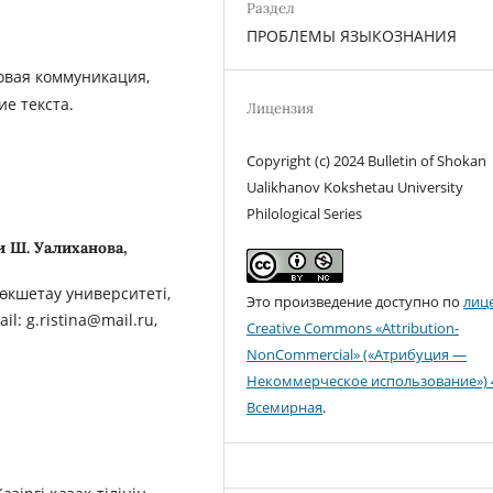
Раздел
ПРОБЛЕМЫ ЯЗЫКОЗНАНИЯ
овая коммуникация,
ие текста.
Лицензия
Copyright (c) 2024 Bulletin of Shokan
Ualikhanov Kokshetau University
Philological Series
 Ш. Уалиханова,
өкшетау университеті,
Это произведение доступно по
лиц
l: g.ristina@mail.ru,
Creative Commons «Attribution-
NonCommercial» («Атрибуция —
Некоммерческое использование») 
Всемирная
.