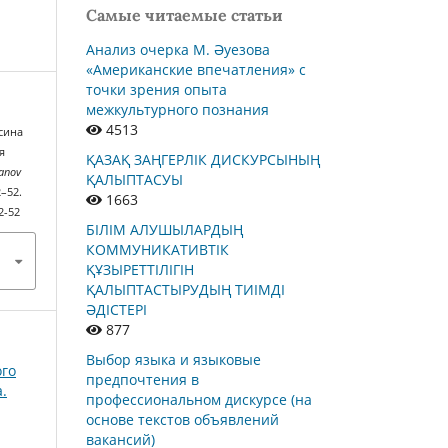
Самые читаемые статьи
Анализ очерка М. Әуезова
«Американские впечатления» с
точки зрения опыта
межкультурного познания
4513
Исина
я
ҚАЗАҚ ЗАҢГЕРЛІК ДИСКУРСЫНЫҢ
hanov
ҚАЛЫПТАСУЫ
42–52.
1663
2-52
БІЛІМ АЛУШЫЛАРДЫҢ
КОММУНИКАТИВТІК
ҚҰЗЫРЕТТІЛІГІН
ҚАЛЫПТАСТЫРУДЫҢ ТИІМДІ
ӘДІСТЕРІ
877
Выбор языка и языковые
ого
предпочтения в
.
профессиональном дискурсе (на
основе текстов объявлений
вакансий)