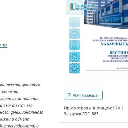
2-52
ки текста, фонового
Сложность
PDF (Қазақша)
кает из-за наличия
и был текст, его
Просмотров аннотации: 574 |
ного, функционального
Загрузок PDF: 383
ниями и обмене
бщения (адресата) и