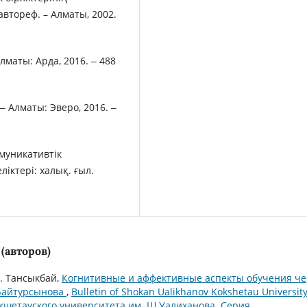
 автореф. – Алматы, 2002.
Алматы: Арда, 2016. ‒ 488
‒ Алматы: Эверо, 2016. ‒
муникативтік
іктері: халық. ғыл.
(авторов)
А. Тансыкбай,
Когнитивные и аффективные аспекты обучения че
 Байтурсынова
,
Bulletin of Shokan Ualikhanov Kokshetau Universit
к Кокшетауского университета им. Ш.Уалиханова. Серия