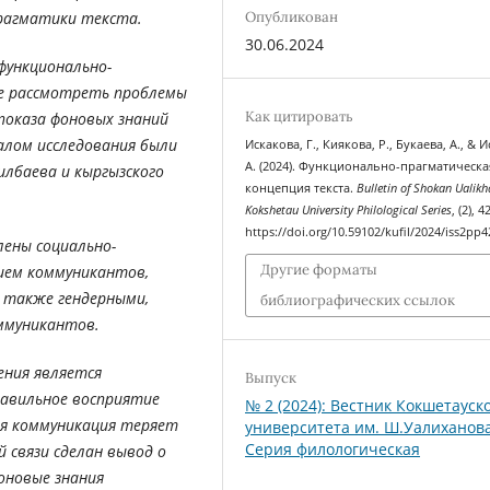
Опубликован
рагматики текста.
30.06.2024
функционально-
е рассмотреть проблемы
Как цитировать
показа фоновых знаний
лом исследования были
Искакова, Г., Киякова, Р., Букаева, А., & 
A. (2024). Функционально-прагматическа
илбаева и кыргызского
концепция текста.
Bulletin of Shokan Ualik
Kokshetau University Philological Series
, (2), 
https://doi.org/10.59102/kufil/2024/iss2pp4
лены социально-
Другие форматы
ием коммуникантов,
 также гендерными,
библиографических ссылок
ммуникантов.
ения является
Выпуск
равильное восприятие
№ 2 (2024): Вестник Кокшетауск
ия коммуникация теряет
университета им. Ш.Уалиханова
Серия филологическая
й связи сделан вывод о
оновые знания