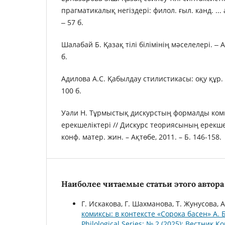
прагматикалық негіздері: филол. ғыл. канд. ...
‒ 57 б.
Шалабай Б. Қазақ тілі білімінің мәселелері. ‒ 
б.
Адилова А.С. Қабылдау стилистикасы: оқу құр. 
100 б.
Уәли Н. Тұрмыстық дискурстың формалды ком
ерекшеліктері // Дискурс теориясының ерекшел
конф. матер. жин. – Ақтөбе, 2011. – Б. 146-158.
Наиболее читаемые статьи этого автора 
Г. Искакова, Г. Шахманова, Т. Жунусова, 
комиксы: в контексте «Сорока басен» А.
Philological Series: № 2 (2025): Вестни