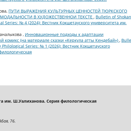
ова,
ПУТИ ВЫРАЖЕНИЯ КУЛЬТУРНЫХ ЦЕННОСТЕЙ ТЮРКСКОГО
 МОДАЛЬНОСТИ В ХУДОЖЕСТВЕННОИ ТЕКСТЕ
,
Bulletin of Shoka
ical Series: № 4 (2024): Вестник Кокшетауского университета им.
 Жаналыкова ,
Инновационные подходы к адаптации
ый комикс (на материале сказки «Керкула атты Кендебай»)
,
Bulle
 Philological Series: № 1 (2026): Вестник Кокшетауского
 филологическая
а им. Ш.Уалиханова. Серия филологическая
бая, 76.