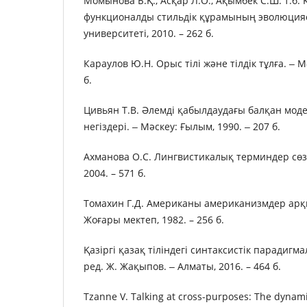
Момынова Б.Қ., Асқар Л.О., Ақымбек С.Ш. т.б. Қ
функционалды стильдік құрамының эволюцияс
университеті, 2010. – 262 б.
Караулов Ю.Н. Орыс тілі және тілдік тұлға. ‒ М
б.
Цивьян Т.В. Әлемді қабылдаудағы балқан мод
негіздері. ‒ Мәскеу: Ғылым, 1990. ‒ 207 б.
Ахманова О.С. Лингвистикалық терминдер сөзді
2004. – 571 б.
Томахин Г.Д. Американы американизмдер арқы
Жоғары мектеп, 1982. – 256 б.
Қазіргі қазақ тіліндегі синтаксистік парадигм
ред. Ж. Жақыпов. ‒ Алматы, 2016. – 464 б.
Tzanne V. Talking at cross-purposes: The dynam