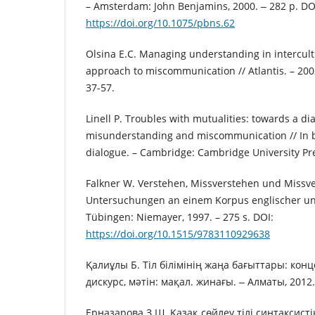
– Amsterdam: John Benjamins, 2000. ‒ 282 р. DO
https://doi.org/10.1075/pbns.62
Olsina E.C. Managing understanding in intercultu
approach to miscommunication // Atlantis. – 2002. 
37-57.
Linell P. Troubles with mutualities: towards a dia
misunderstanding and miscommunication // In b
dialogue. – Cambridge: Cambridge University Pres
Falkner W. Verstehen, Missverstehen und Missve
Untersuchungen an einem Korpus englischer und
Tübingen: Niemayer, 1997. – 275 s. DOI:
https://doi.org/10.1515/9783110929638
Қалиұлы Б. Тіл білімінің жаңа бағыттары: конц
дискурс, мәтін: мақал. жинағы. ‒ Алматы, 2012.
Ерназарова З.Ш. Қазақ сөйлеу тілі синтаксистік