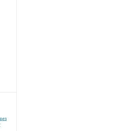
рез
y