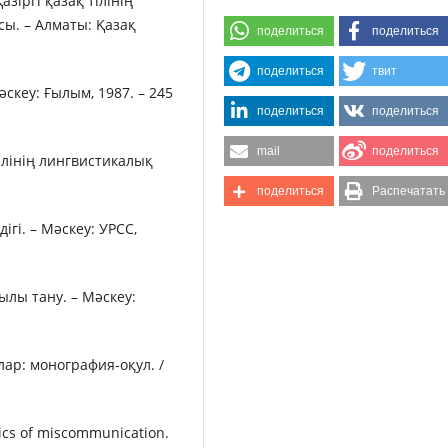
азіргі қазақ тілінің
ы. – Алматы: Қазақ
поделиться
поделиться
поделиться
твит
әскеу: Ғылым, 1987. – 245
поделиться
поделиться
mail
поделиться
елінің лингвистикалық
поделиться
Распечатать
гі. – Мәскеу: УРСС,
лы тану. – Мәскеу:
алар: монография-оқул. /
ics of miscommunication.