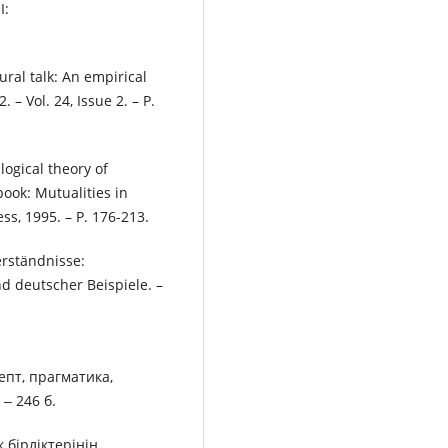
I:
ral talk: An empirical
– Vol. 24, Issue 2. – P.
logical theory of
ook: Mutualities in
s, 1995. – P. 176-213.
rständnisse:
 deutscher Beispiele. –
епт, прагматика,
 ‒ 246 б.
 бірліктерінің