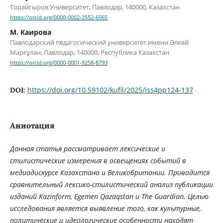
Торайгыров Университет, Павлодар, 140000, Казахстан
https://orcid.org/0000-0002-2552-6565
М. Каирова
Павлодарский педагогический университет имени Әлкей
Марғұлан, Павлодар, 140000, Республика Казахстан
https://orcid.org/0000-0001-9258-8793
https://doi.org/10.59102/kufil/2025/iss4pp124-137
DOI:
Аннотация
Данная статья рассматривает лексические и
стилистические измерения в освещениях событий в
медиадискурсе Казахстана и Великобритании. Проводится
сравнительный лексико-стилистический анализ публикации
изданий Kazinform, Egemen Qazaqstan и The Guardian. Целью
исследования является выявление того, как культурные,
политические и идеологические особенности находят