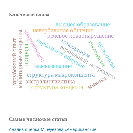
Ключевые слова
высшее образование
невербальное общение
макроконцепт
милитарные концепты
речевое правонарушение
вербальное общение
консорциум
т
тектология
проксолика
вербальный экстремизм
природа
з
а
р
у
б
е
ж
н
ы
й
о
п
ы
высказывание
структура макроконцепта
мимика
экстралингвистика
структура концепта
Самые читаемые статьи
Анализ очерка М. Әуезова «Американские