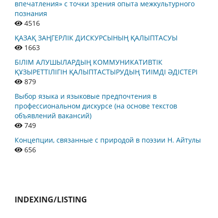
впечатления» с точки зрения опыта межкультурного
познания
4516
ҚАЗАҚ ЗАҢГЕРЛІК ДИСКУРСЫНЫҢ ҚАЛЫПТАСУЫ
1663
БІЛІМ АЛУШЫЛАРДЫҢ КОММУНИКАТИВТІК
ҚҰЗЫРЕТТІЛІГІН ҚАЛЫПТАСТЫРУДЫҢ ТИІМДІ ӘДІСТЕРІ
879
Выбор языка и языковые предпочтения в
профессиональном дискурсе (на основе текстов
объявлений вакансий)
749
Концепции, связанные с природой в поэзии Н. Айтулы
656
INDEXING/LISTING