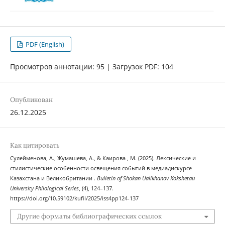
PDF (English)
Просмотров аннотации: 95 | Загрузок PDF: 104
Опубликован
26.12.2025
Как цитировать
Сулейменова, А., Жумашева, А., & Каирова , М. (2025). Лексические и
стилистические особенности освещения событий в медиадискурсе
Казахстана и Великобритании .
Bulletin of Shokan Ualikhanov Kokshetau
University Philological Series
, (4), 124–137.
https://doi.org/10.59102/kufil/2025/iss4pp124-137
Другие форматы библиографических ссылок