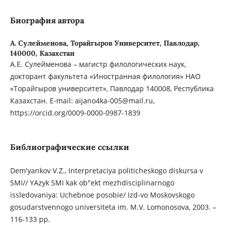
Биография автора
А. Сулейменова,
Торайгыров Университет, Павлодар,
140000, Казахстан
А.Е. Сулейменова – магистр филологических наук,
докторант факультета «Иностранная филология» НАО
«Торайгыров университет», Павлодар 140008, Республика
Казахстан. E-mail: aijano4ka-005@mail.ru,
https://orcid.org/0009-0000-0987-1839
Библиографические ссылки
Dem'yankov V.Z., Interpretaciya politicheskogo diskursa v
SMI// YAzyk SMI kak ob"ekt mezhdisciplinarnogo
issledovaniya: Uchebnoe posobie/ Izd-vo Moskovskogo
gosudarstvennogo universiteta im. M.V. Lomonosova, 2003. –
116-133 pp.