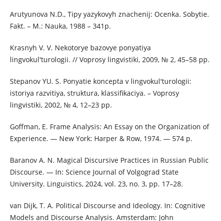
Arutyunova N.D., Tipy yazykovyh znachenij: Ocenka. Sobytie.
Fakt. – M.: Nauka, 1988 – 341p.
Krasnyh V. V. Nekotorye bazovye ponyatiya
lingvokul'turologii. // Voprosy lingvistiki, 2009, № 2, 45–58 pp.
Stepanov YU. S. Ponyatie koncepta v lingvokul'turologii:
istoriya razvitiya, struktura, klassifikaciya. – Voprosy
lingvistiki, 2002, № 4, 12–23 pp.
Goffman, E. Frame Analysis: An Essay on the Organization of
Experience. — New York: Harper & Row, 1974. — 574 p.
Baranov A. N. Magical Discursive Practices in Russian Public
Discourse. — In: Science Journal of Volgograd State
University. Linguistics, 2024, vol. 23, no. 3, pp. 17–28.
van Dijk, T. A. Political Discourse and Ideology. In: Cognitive
Models and Discourse Analysis. Amsterdam: John