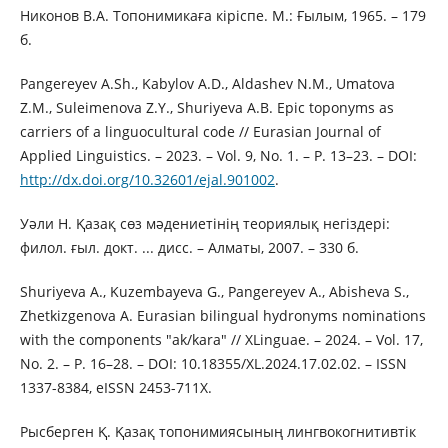
Никонов В.А. Топонимикаға кіріспе. М.: Ғылым, 1965. – 179
б.
Pangereyev A.Sh., Kabylov A.D., Aldashev N.M., Umatova
Z.M., Suleimenova Z.Y., Shuriyeva A.B. Epic toponyms as
carriers of a linguocultural code // Eurasian Journal of
Applied Linguistics. – 2023. – Vol. 9, No. 1. – P. 13–23. – DOI:
http://dx.doi.org/10.32601/ejal.901002
.
Уәли Н. Қазақ сөз мәдениетінің теориялық негіздері:
филол. ғыл. докт. ... дисс. – Алматы, 2007. – 330 б.
Shuriyeva A., Kuzembayeva G., Pangereyev A., Abisheva S.,
Zhetkizgenova A. Eurasian bilingual hydronyms nominations
with the components "ak/kara" // XLinguae. – 2024. – Vol. 17,
No. 2. – P. 16–28. – DOI: 10.18355/XL.2024.17.02.02. – ISSN
1337-8384, eISSN 2453-711X.
Рысберген Қ. Қазақ топонимиясының лингвокогнитивтік