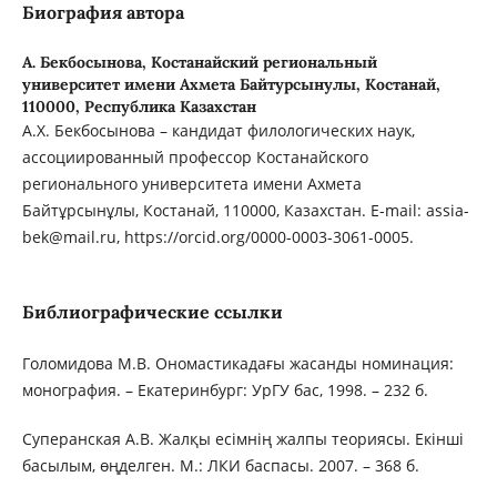
Биография автора
А. Бекбосынова,
Костанайский региональный
университет имени Ахмета Байтурсынулы, Костанай,
110000, Республика Казахстан
А.Х. Бекбосынова – кандидат филологических наук,
ассоциированный профессор Костанайского
регионального университета имени Ахмета
Байтұрсынұлы, Костанай, 110000, Казахстан. E-mail: assia-
bek@mail.ru, https://orcid.org/0000-0003-3061-0005.
Библиографические ссылки
Голомидова М.В. Ономастикадағы жасанды номинация:
монография. – Екатеринбург: УрГУ бас, 1998. – 232 б.
Суперанская А.В. Жалқы есімнің жалпы теориясы. Екінші
басылым, өңделген. M.: ЛКИ баспасы. 2007. – 368 б.