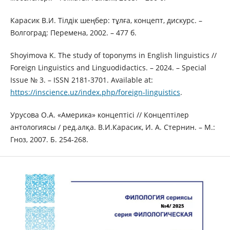
Карасик В.И. Тілдік шеңбер: тұлға, концепт, дискурс. –
Волгоград: Перемена, 2002. – 477 б.
Shoyimova K. The study of toponyms in English linguistics //
Foreign Linguistics and Linguodidactics. – 2024. – Special
Issue № 3. – ISSN 2181-3701. Available at:
https://inscience.uz/index.php/foreign-linguistics
.
Урусова О.А. «Америка» концептісі // Концептілер
антологиясы / ред.алқа. В.И.Карасик, И. А. Стернин. – М.:
Гноз, 2007. Б. 254-268.