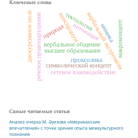
Ключевые слова
дискурсивное поле
вербальный экстремизм
тектология
консорциум
речевое правонарушение
макроконцепт
интонация
мимика
природа
вербальное общение
высшее образование
проксолика
символический концепт
сетевое взаимодействие
Самые читаемые статьи
Анализ очерка М. Әуезова «Американские
впечатления» с точки зрения опыта межкультурного
познания