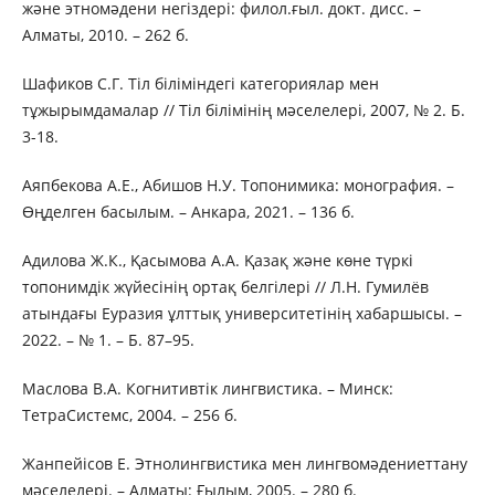
және этномәдени негіздері: филол.ғыл. докт. дисс. –
Алматы, 2010. – 262 б.
Шафиков С.Г. Тіл біліміндегі категориялар мен
тұжырымдамалар // Тіл білімінің мәселелері, 2007, № 2. Б.
3-18.
Аяпбекова А.Е., Абишов Н.У. Топонимика: монография. –
Өңделген басылым. – Анкара, 2021. – 136 б.
Адилова Ж.К., Қасымова А.А. Қазақ және көне түркі
топонимдік жүйесінің ортақ белгілері // Л.Н. Гумилёв
атындағы Еуразия ұлттық университетінің хабаршысы. –
2022. – № 1. – Б. 87–95.
Маслова В.А. Когнитивтік лингвистика. – Минск:
ТетраСистемс, 2004. – 256 б.
Жанпейісов Е. Этнолингвистика мен лингвомәдениеттану
мәселелері. – Алматы: Ғылым, 2005. – 280 б.