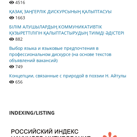
4516
ҚАЗАҚ ЗАҢГЕРЛІК ДИСКУРСЫНЫҢ ҚАЛЫПТАСУЫ
1663
БІЛІМ АЛУШЫЛАРДЫҢ КОММУНИКАТИВТІК
ҚҰЗЫРЕТТІЛІГІН ҚАЛЫПТАСТЫРУДЫҢ ТИІМДІ ӘДІСТЕРІ
882
Выбор языка и языковые предпочтения в
профессиональном дискурсе (на основе текстов
объявлений вакансий)
749
Концепции, связанные с природой в поэзии Н. Айтулы
656
INDEXING/LISTING