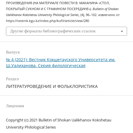
ПРОИЗВЕДЕНИЯ (НА МАТЕРИАЛЕ ПОВЕСТИ В. МАКАНИНА «СТОЛ,
ПОКРЫТЫЙ СУКНОМ И С ГРАФИНОМ ПОСЕРЕДИНЕ»).
Bulletin of Shokan
Ualikhanov Kokshetau University Philological Series
, (4), 96–102. извлечено от
https://vestnik.kgu.kz/index.php/kufil/article/view/280
Другие форматы библиографических ссылок
Выпуск
№ 4 (2021): Вестник Кокшетауского Университета им.
Ш.Уалиханова. Серия филологическая
Раздел
ЛИТЕРАТУРОВЕДЕНИЕ И ФОЛЬКЛОРИСТИКА
Лицензия
Copyright (c) 2021 Bulletin of Shokan Ualikhanov Kokshetau
University Philological Series