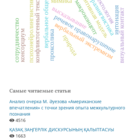
когнитивная модель
экстралингвистика
вербальное общение
тектология
психонейролингвистика
конфликтогенный текст
мимика
макроконцепт
высказывание
интонация
визуальный контакт
речевое правонарушение
сотрудничество
вербальный экстремизм
консорциум
проксолика
природа
Самые читаемые статьи
Анализ очерка М. Әуезова «Американские
впечатления» с точки зрения опыта межкультурного
познания
4516
ҚАЗАҚ ЗАҢГЕРЛІК ДИСКУРСЫНЫҢ ҚАЛЫПТАСУЫ
1663