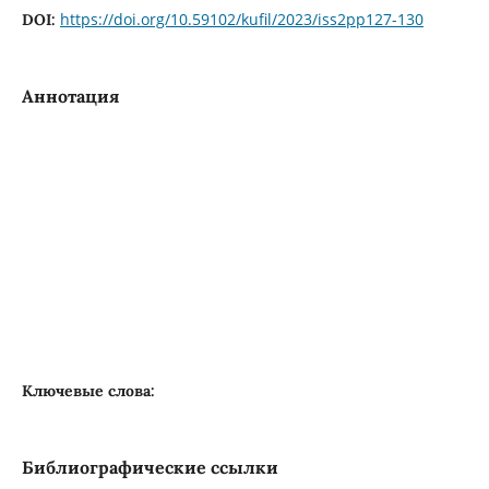
https://doi.org/10.59102/kufil/2023/iss2pp127-130
DOI:
Аннотация
⠀
Ключевые слова:
Библиографические ссылки