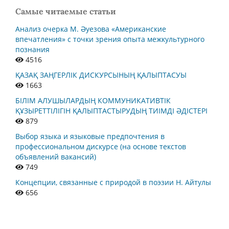
Самые читаемые статьи
Анализ очерка М. Әуезова «Американские
впечатления» с точки зрения опыта межкультурного
познания
4516
ҚАЗАҚ ЗАҢГЕРЛІК ДИСКУРСЫНЫҢ ҚАЛЫПТАСУЫ
1663
БІЛІМ АЛУШЫЛАРДЫҢ КОММУНИКАТИВТІК
ҚҰЗЫРЕТТІЛІГІН ҚАЛЫПТАСТЫРУДЫҢ ТИІМДІ ӘДІСТЕРІ
879
Выбор языка и языковые предпочтения в
профессиональном дискурсе (на основе текстов
объявлений вакансий)
749
Концепции, связанные с природой в поэзии Н. Айтулы
656