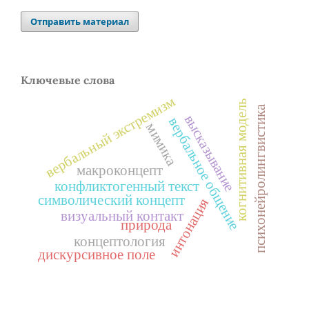
Отправить материал
Ключевые слова
вербальный экстремизм
когнитивная модель
психонейролингвистика
высказывание
вербальное общение
мимика
макроконцепт
конфликтогенный текст
символический концепт
интонация
визуальный контакт
природа
концептология
дискурсивное поле