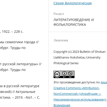
Серия филологическая
Раздел
ЛИТЕРАТУРОВЕДЕНИЕ И
ФОЛЬКЛОРИСТИКА
1922. – 228 с.
Лицензия
ы семиотики города //
рбург. Труды по
Copyright (c) 2023 Bulletin of Shokan
Ualikhanov Kokshetau University
Philological Series
т русской литературы» //
рбург. Труды по
Это произведение доступно по
лиц
ва в русской литературе
Creative Commons «Attribution-
овский) // Актуальные
NonCommercial» («Атрибуция —
ики. – 2019. –No1. – С.
Некоммерческое использование») 
Всемирная
.