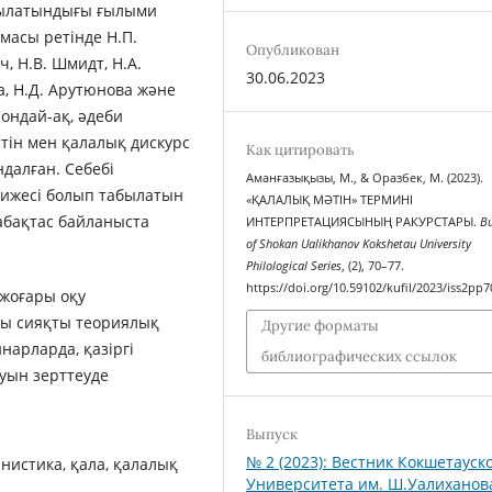
рылатындығы ғылыми
амасы ретінде Н.П.
Опубликован
, Н.В. Шмидт, Н.А.
30.06.2023
а, Н.Д. Арутюнова және
ондай-ақ, әдеби
тін мен қалалық дискурс
Как цитировать
далған. Себебі
Аманғазықызы, М., & Оразбек, М. (2023).
әтижесі болып табылатын
«ҚАЛАЛЫҚ МӘТІН» ТЕРМИНІ
бақтас байланыста
ИНТЕРПРЕТАЦИЯСЫНЫҢ РАКУРСТАРЫ.
Bu
of Shokan Ualikhanov Kokshetau University
Philological Series
, (2), 70–77.
https://doi.org/10.59102/kufil/2023/iss2pp7
жоғары оқу
сы сияқты теориялық
Другие форматы
нарларда, қазіргі
библиографических ссылок
уын зерттеуде
Выпуск
№ 2 (2023): Вестник Кокшетауск
анистика, қала, қалалық
Университета им. Ш.Уалиханов