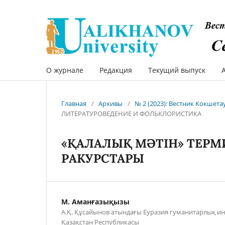
О журнале
Редакция
Текущий выпуск
Главная
/
Архивы
/
№ 2 (2023): Вестник Кокшет
ЛИТЕРАТУРОВЕДЕНИЕ И ФОЛЬКЛОРИСТИКА
«ҚАЛАЛЫҚ МӘТІН» ТЕР
РАКУРСТАРЫ
М. Аманғазықызы
А.Қ. Құсайынов атындағы Еуразия гуманитарлық инст
Қазақстан Республикасы