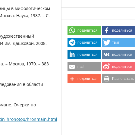
дницы в мифологическом
осква: Наука, 1987. – С.
поделиться
поделиться
-художественный
И им. Дашковой, 2008. –
поделиться
твит
поделиться
поделиться
. – Москва, 1970. – 383
mail
поделиться
поделиться
Распечатать
следования в области
омане. Очерки по
tin_hronotop/hronmain.html