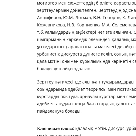
мотивтер мен сюжеттердің бірлікте қарасты
зерттеулермен дәйектелген. Зерттеудің әдісн
Анциферов, Ю.М. Лотман, В.Н. Топоров, К. Линч
Кожевникова, Н.В. Корниенко, М.А. Селеменев
т.б. ғалымдардың еңбектері негізге алынған. С
шығарманың көркемдік әлеміндегі қалалық мә
ұғымдарының арақатынасы мәселесі де айқын
урбанистік дискурста дүниеге келіп, соның н
қала мәтіні онымен құрылымында көрінетін са
болады деп айқындалған.
Зерттеу нәтижесінде алынған тұжырымдарды 
орындарында әдебиет теориясы мен поэтика
курстарды оқытуда, арнаулы курстар мен семи
әдебиеттанудағы жаңа бағыттардың қалыптас
пайдалануға болады.
қалалық мәтін, дискурс, урб
Ключевые слова:
мәтін компоненттері