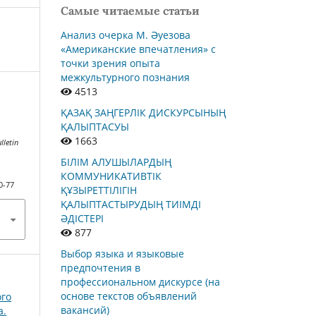
Самые читаемые статьи
Анализ очерка М. Әуезова
«Американские впечатления» с
точки зрения опыта
межкультурного познания
4513
ҚАЗАҚ ЗАҢГЕРЛІК ДИСКУРСЫНЫҢ
ҚАЛЫПТАСУЫ
1663
lletin
БІЛІМ АЛУШЫЛАРДЫҢ
КОММУНИКАТИВТІК
0-77
ҚҰЗЫРЕТТІЛІГІН
ҚАЛЫПТАСТЫРУДЫҢ ТИІМДІ
ӘДІСТЕРІ
877
Выбор языка и языковые
предпочтения в
профессиональном дискурсе (на
основе текстов объявлений
ого
вакансий)
а.