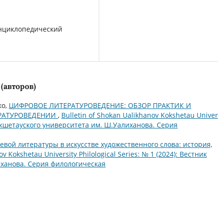
энциклопедический
(авторов)
ко,
ЦИФРОВОЕ ЛИТЕРАТУРОВЕДЕНИЕ: ОБЗОР ПРАКТИК И
ЕРАТУРОВЕДЕНИИ
,
Bulletin of Shokan Ualikhanov Kokshetau Univer
к Кокшетауского университета им. Ш.Уалиханова. Серия
евой литературы в искусстве художественного слова: история,
ov Kokshetau University Philological Series: № 1 (2024): Вестник
иханова. Серия филологическая