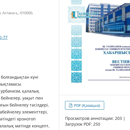
Астана қ., 010000,
0-77
 болғандықтан күні
анықтамасы
 урбанизм, қалалық
бейнелер, уақыт пен
ғын бейнелеу тәсілдері,
PDF (Қазақша)
абейнелеу элементтері,
Просмотров аннотации: 203 |
әтіндегі хронотоп
Загрузок PDF: 250
лалық мәтінде концепт,