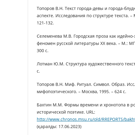
Топоров В.Н. Текст города-девы и города-блу
аспекте. Исследования по структуре текста. – М
121-132.
Селеменева М.В. Городская проза как идейно
феномен русской литературы ХХ века. – М.: МГ
300 с.
Лотман Ю.М. Структура художественного текста
с.
Топоров В.Н. Миф. Ритуал. Символ. Образ. Ис
мифопоэтического. – Москва, 1995. – 624 с.
Бахтин М.М. Формы времени и хронотопа в р
исторической поэтике. URL:
http://www.chronos.msu.ru/old/RREPORTS/bakh
(қаралды: 17.06.2023)