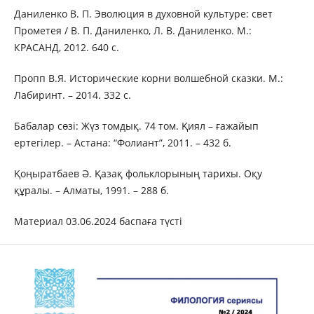
Даниленко В. П. Эволюция в духовной культуре: свет
Прометея / В. П. Даниленко, Л. В. Даниленко. М.:
КРАСАНД, 2012. 640 с.
Пропп В.Я. Исторические корни волшебной сказки. М.:
Лабиринт. – 2014. 332 с.
Бабалар сөзі: Жүз томдық. 74 том. Қиял – ғажайып
ертегілер. – Астана: “Фолиант”, 2011. – 432 б.
Қоңыратбаев Ә. Қазақ фольклорының тарихы. Оқу
құралы. – Алматы, 1991. – 288 б.
Материал 03.06.2024 баспаға түсті