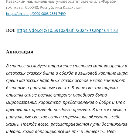
Казахский национальный университет имени аль-Фараби,
г.Алматы, 050040, Республика Казахстан
https://orcid.org/0000-0003-2334-7499
https://doi.org/10.59102/kufil/2024/iss2pp164-173
DOI:
Аннотация
В статье исследуем отражение степного мировоззрения в
казахских сказках быта и обряда в языковой картине мира.
Среди казахских народных сказок особое место занимают
бытовые и ритуальные сказки. В этих сказках широко
описаны самые разные стороны народного быта,
мировоззрения, характера, представления о добре и зле с
древнейших времен до позднего времени. В то же время в
ритуальных сказках есть и стремление облегчить себе
жизнь. Прежде всего, рассматриваются пути достижения
идеала, когда воплощаются мечты и интересы. Нет