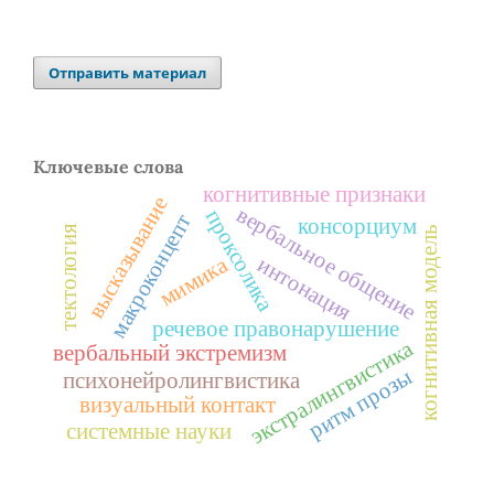
Отправить материал
Ключевые слова
когнитивные признаки
высказывание
вербальное общение
проксолика
макроконцепт
консорциум
тектология
когнитивная модель
мимика
интонация
речевое правонарушение
экстралингвистика
вербальный экстремизм
ритм прозы
психонейролингвистика
визуальный контакт
системные науки