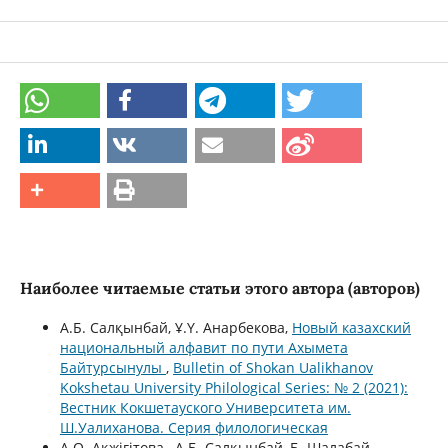
Наиболее читаемые статьи этого автора (авторов)
А.Б. Салқынбай, Ұ.Ү. Анарбекова,
Новый казахский
национальный алфавит по пути Ахымета
Байтурсынулы
,
Bulletin of Shokan Ualikhanov
Kokshetau University Philological Series: № 2 (2021):
Вестник Кокшетауского Университета им.
Ш.Уалиханова. Серия филологическая
A.O. Ақжігітова , А.Б. Салқынбай, Б. Шалабай,