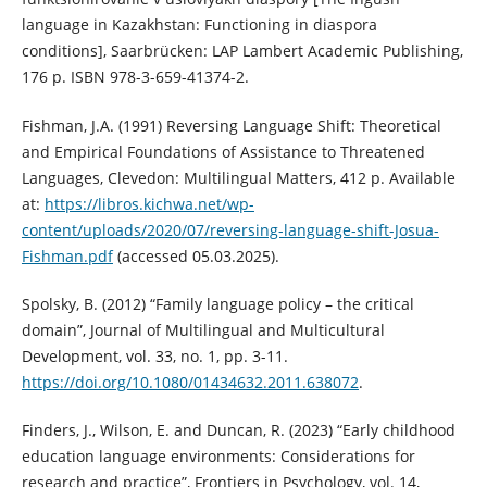
language in Kazakhstan: Functioning in diaspora
conditions], Saarbrücken: LAP Lambert Academic Publishing,
176 p. ISBN 978-3-659-41374-2.
Fishman, J.A. (1991) Reversing Language Shift: Theoretical
and Empirical Foundations of Assistance to Threatened
Languages, Clevedon: Multilingual Matters, 412 p. Available
at:
https://libros.kichwa.net/wp-
content/uploads/2020/07/reversing-language-shift-Josua-
Fishman.pdf
(accessed 05.03.2025).
Spolsky, B. (2012) “Family language policy – the critical
domain”, Journal of Multilingual and Multicultural
Development, vol. 33, no. 1, pp. 3-11.
https://doi.org/10.1080/01434632.2011.638072
.
Finders, J., Wilson, E. and Duncan, R. (2023) “Early childhood
education language environments: Considerations for
research and practice”, Frontiers in Psychology, vol. 14,