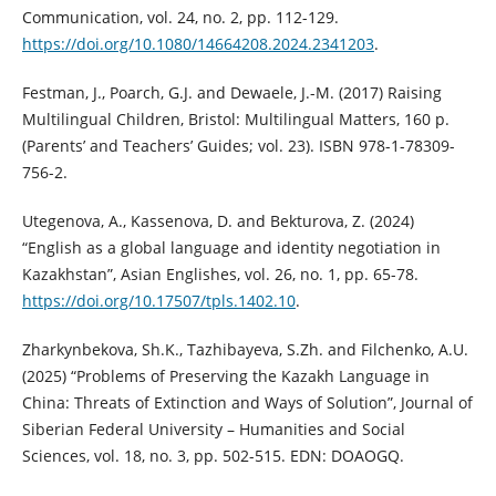
Communication, vol. 24, no. 2, pp. 112-129.
https://doi.org/10.1080/14664208.2024.2341203
.
Festman, J., Poarch, G.J. and Dewaele, J.-M. (2017) Raising
Multilingual Children, Bristol: Multilingual Matters, 160 p.
(Parents’ and Teachers’ Guides; vol. 23). ISBN 978-1-78309-
756-2.
Utegenova, A., Kassenova, D. and Bekturova, Z. (2024)
“English as a global language and identity negotiation in
Kazakhstan”, Asian Englishes, vol. 26, no. 1, pp. 65-78.
https://doi.org/10.17507/tpls.1402.10
.
Zharkynbekova, Sh.K., Tazhibayeva, S.Zh. and Filchenko, A.U.
(2025) “Problems of Preserving the Kazakh Language in
China: Threats of Extinction and Ways of Solution”, Journal of
Siberian Federal University – Humanities and Social
Sciences, vol. 18, no. 3, pp. 502-515. EDN: DOAOGQ.