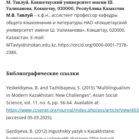
М. Тавлуй,
Кокшетауский университет имени Ш.
Уалиханова, Кокшетау, 020000, Республика Казахстан
М.В. Тавлуй
– к.ф.н., ассистент профессор кафедры
общего языкознания и литературы НАО «Кокшетауский
университет имени Ш. Уалиханова», Кокшетау, 020000,
Казахстан. E-mail:
MTavlyi@shokan.edu.kz, https://orcid.org/0000-0001-7378-
238X.
Библиографические ссылки
Yeskeldiyeva, B. and Tazhibayeva, S. (2015) “Multilingualism
in Modern Kazakhstan: New Challenges”, Asian Social
Science, vol. 11, no. 6, pp. 56-64. Available at:
https://www.ccsenet.org/journal/index.php/ass/article/view/45
(accessed 05.03.2025).
Gazdiyeva, B. (2012) Ingushskiy yazyk v Kazakhstane:
funktsionirovanie v usloviyakh diaspory [The Ingush