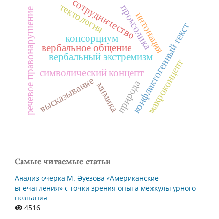
сотрудничество
тектология
проксолика
речевое правонарушение
интонация
конфликтогенный текст
консорциум
вербальное общение
вербальный экстремизм
макроконцепт
символический концепт
высказывание
природа
мимика
Самые читаемые статьи
Анализ очерка М. Әуезова «Американские
впечатления» с точки зрения опыта межкультурного
познания
4516