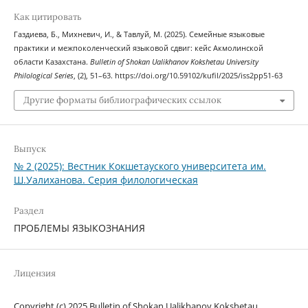
Как цитировать
Газдиева, Б., Михневич, И., & Тавлуй, М. (2025). Семейные языковые
практики и межпоколенческий языковой сдвиг: кейс Акмолинской
области Казахстана.
Bulletin of Shokan Ualikhanov Kokshetau University
Philological Series
, (2), 51–63. https://doi.org/10.59102/kufil/2025/iss2pp51-63
Другие форматы библиографических ссылок
Выпуск
№ 2 (2025): Вестник Кокшетауского университета им.
Ш.Уалиханова. Серия филологическая
Раздел
ПРОБЛЕМЫ ЯЗЫКОЗНАНИЯ
Лицензия
Copyright (c) 2025 Bulletin of Shokan Ualikhanov Kokshetau