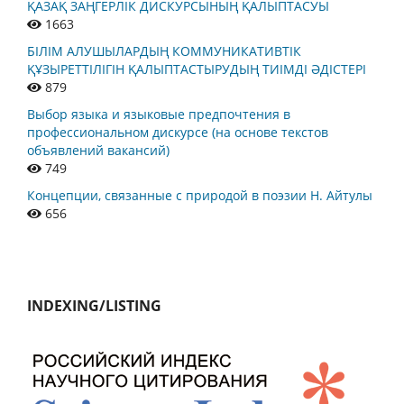
ҚАЗАҚ ЗАҢГЕРЛІК ДИСКУРСЫНЫҢ ҚАЛЫПТАСУЫ
1663
БІЛІМ АЛУШЫЛАРДЫҢ КОММУНИКАТИВТІК
ҚҰЗЫРЕТТІЛІГІН ҚАЛЫПТАСТЫРУДЫҢ ТИІМДІ ӘДІСТЕРІ
879
Выбор языка и языковые предпочтения в
профессиональном дискурсе (на основе текстов
объявлений вакансий)
749
Концепции, связанные с природой в поэзии Н. Айтулы
656
INDEXING/LISTING