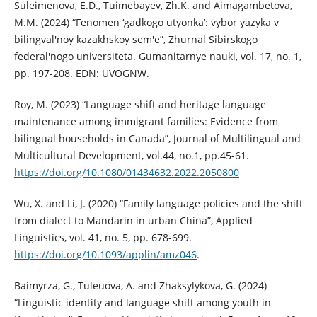
Suleimenova, E.D., Tuimebayev, Zh.K. and Aimagambetova,
M.M. (2024) “Fenomen ‘gadkogo utyonka’: vybor yazyka v
bilingval'noy kazakhskoy sem'e”, Zhurnal Sibirskogo
federal'nogo universiteta. Gumanitarnye nauki, vol. 17, no. 1,
pp. 197-208. EDN: UVOGNW.
Roy, M. (2023) “Language shift and heritage language
maintenance among immigrant families: Evidence from
bilingual households in Canada”, Journal of Multilingual and
Multicultural Development, vol.44, no.1, pp.45-61.
https://doi.org/10.1080/01434632.2022.2050800
Wu, X. and Li, J. (2020) “Family language policies and the shift
from dialect to Mandarin in urban China”, Applied
Linguistics, vol. 41, no. 5, pp. 678-699.
https://doi.org/10.1093/applin/amz046
.
Baimyrza, G., Tuleuova, A. and Zhaksylykova, G. (2024)
“Linguistic identity and language shift among youth in