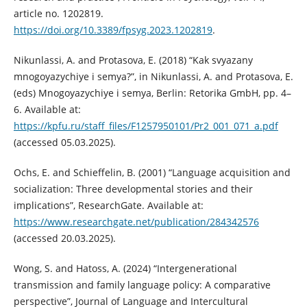
article no. 1202819.
https://doi.org/10.3389/fpsyg.2023.1202819
.
Nikunlassi, A. and Protasova, E. (2018) “Kak svyazany
mnogoyazychiye i semya?”, in Nikunlassi, A. and Protasova, E.
(eds) Mnogoyazychiye i semya, Berlin: Retorika GmbH, pp. 4–
6. Available at:
https://kpfu.ru/staff_files/F1257950101/Pr2_001_071_a.pdf
(accessed 05.03.2025).
Ochs, E. and Schieffelin, B. (2001) “Language acquisition and
socialization: Three developmental stories and their
implications”, ResearchGate. Available at:
https://www.researchgate.net/publication/284342576
(accessed 20.03.2025).
Wong, S. and Hatoss, A. (2024) “Intergenerational
transmission and family language policy: A comparative
perspective”, Journal of Language and Intercultural