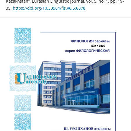
Kazakhstan”, Eurasian Linguistic Journal, vol. 5, no. 1, pp. 19-
35.
https://doi.org/10.30564/fls.v6i5.6878
.