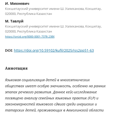
И. Михневич
Кокшетауский университет имени Ш. Уалиханова, Кокшетау,
020000, Республика Казахстан
М. Тавлуй
Кокшетауский университет имени Ш. Уалиханова, Кокшетау,
020000, Республика Казахстан
https://orcid.org/0000-0001-7378-238X
https://doi.org/10.59102/kufil/2025/iss2pp51-63
DOI:
Аннотация
Языковая социализация детей в многоэтнических
обществах имеет особую значимость, особенно на ранних
этапах речевого развития. Данное кейс-исследование
посвящено анализу семейных языковых практик (FLP) и
закономерностей языкового сдвига среди ингушских и
татарских детей, проживающих в Акмолинской области