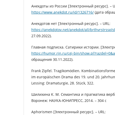
Анекдоты из России [Электронный ресурс]. – U
https://www.anekdot.ru/id/1326716/
(дата обращ
Анекдотов нет [Электронный ресурс]. – URL:
https://anekdotov.net/anekdot/all/brthvrstrsspl
27.09.2022).
Главная подписка. Сатирики истории. [Электро
https://humor.rin.ru/cgi-bin/show.pl?razdel=0
обращения 30.11.2022).
Frank Zipfel. Tragikomödien. Kombinationsform
im europäischen Drama des 19. und 20. Jahrhund
Lessing: Dramaturgie, 28. Stück, 322.
Шилихина К. М. Семантика и прагматика верб
Воронеж: НАУКА-ЮНИПРЕСС, 2014. – 304 с
Aphorismen [Электронный ресурс]. – URL: