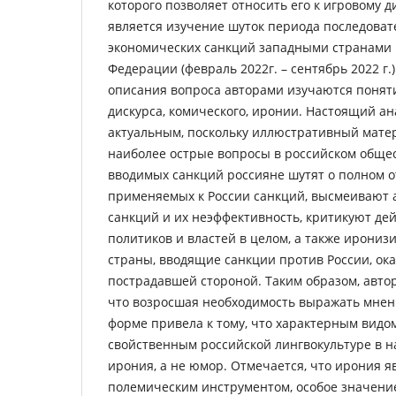
которого позволяет относить его к игровому д
является изучение шуток периода последоват
экономических санкций западными странами 
Федерации (февраль 2022г. – сентябрь 2022 г.
описания вопроса авторами изучаются поняти
дискурса, комического, иронии. Настоящий ан
актуальным, поскольку иллюстративный мате
наиболее острые вопросы в российском общес
вводимых санкций россияне шутят о полном о
применяемых к России санкций, высмеивают 
санкций и их неэффективность, критикуют де
политиков и властей в целом, а также иронизи
страны, вводящие санкции против России, ок
пострадавшей стороной. Таким образом, автор
что возросшая необходимость выражать мне
форме привела к тому, что характерным видом
свойственным российской лингвокультуре в н
ирония, а не юмор. Отмечается, что ирония 
полемическим инструментом, особое значение