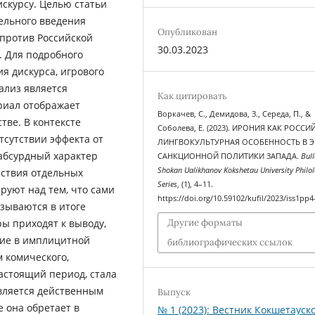
искурсу. Целью статьи
ельного введения
Опубликован
против Российской
30.03.2023
). Для подробного
я дискурса, игрового
ализ является
Как цитировать
риал отображает
Воркачев, С., Демидова, З., Середа, П., &
тве. В контексте
Соболева, Е. (2023). ИРОНИЯ КАК РОССИ
тсутствии эффекта от
ЛИНГВОКУЛЬТУРНАЯ ОСОБЕННОСТЬ В 
абсурдный характер
САНКЦИОННОЙ ПОЛИТИКИ ЗАПАДА.
Bull
Shokan Ualikhanov Kokshetau University Philol
йствия отдельных
Series
, (1), 4–11.
руют над тем, что сами
https://doi.org/10.59102/kufil/2023/iss1pp4
азываются в итоге
ы приходят к выводу,
Другие форматы
ние в имплицитной
библиографических ссылок
 комического,
астоящий период, стала
является действенным
Выпуск
 она обретает в
№ 1 (2023): Вестник Кокшетауск