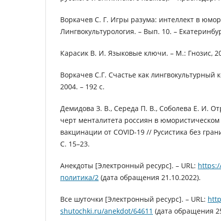
Воркачев С. Г. Игры разума: интеллект в юмор
Лингвокультурология. – Вып. 10. – Екатеринбург
Карасик В. И. Языковые ключи. – М.: Гнозис, 20
Воркачев С.Г. Счастье как лингвокультурный ко
2004. – 192 с.
Демидова З. В., Середа П. В., Соболева Е. И. 
черт менталитета россиян в юмористическом
вакцинации от COVID-19 // Русистика без границ.
С. 15–23.
Анекдоты [Электронный ресурс]. – URL:
https:
политика/2
(дата обращения 21.10.2022).
Все шуточки [Электронный ресурс]. – URL:
http
shutochki.ru/anekdot/64611
(дата обращения 25