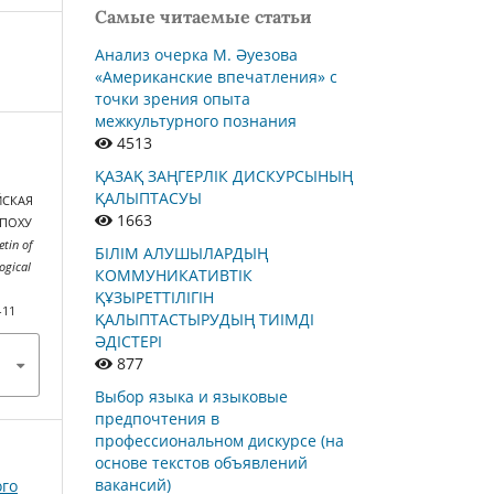
Самые читаемые статьи
Анализ очерка М. Әуезова
«Американские впечатления» с
точки зрения опыта
межкультурного познания
4513
ҚАЗАҚ ЗАҢГЕРЛІК ДИСКУРСЫНЫҢ
ҚАЛЫПТАСУЫ
ЙСКАЯ
1663
ЭПОХУ
etin of
БІЛІМ АЛУШЫЛАРДЫҢ
ogical
КОММУНИКАТИВТІК
ҚҰЗЫРЕТТІЛІГІН
-11
ҚАЛЫПТАСТЫРУДЫҢ ТИІМДІ
ӘДІСТЕРІ
877
Выбор языка и языковые
предпочтения в
профессиональном дискурсе (на
основе текстов объявлений
вакансий)
ого