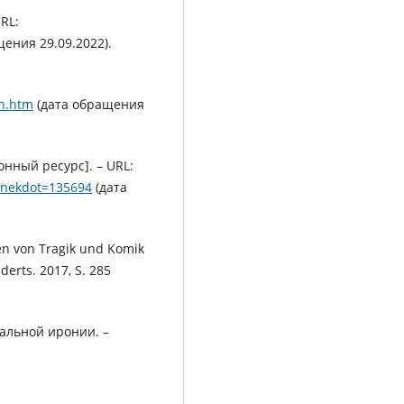
RL:
ения 29.09.2022).
sh.htm
(дата обращения
нный ресурс]. – URL:
&anekdot=135694
(дата
en von Tragik und Komik
erts. 2017, S. 285
альной иронии. –