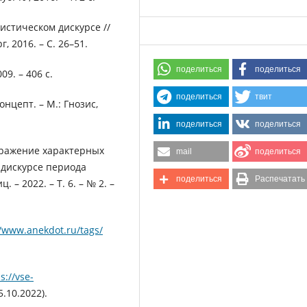
истическом дискурсе //
, 2016. – С. 26–51.
поделиться
поделиться
09. – 406 с.
поделиться
твит
нцепт. – М.: Гнозис,
поделиться
поделиться
Отражение характерных
mail
поделиться
 дискурсе периода
поделиться
Распечатать
 – 2022. – Т. 6. – № 2. –
//www.anekdot.ru/tags/
s://vse-
.10.2022).