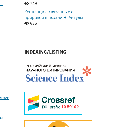
749
а.
Концепции, связанные с
природой в поэзии Н. Айтулы
656
INDEXING/LISTING
ензии
4.0