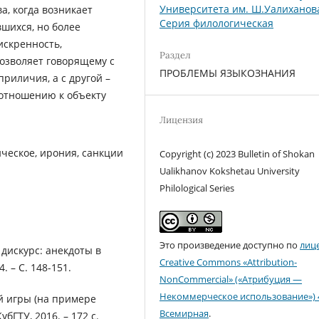
Университета им. Ш.Уалиханов
, когда возникает
Серия филологическая
шихся, но более
искренность,
Раздел
озволяет говорящему с
ПРОБЛЕМЫ ЯЗЫКОЗНАНИЯ
риличия, а с другой –
 отношению к объекту
Лицензия
ическое, ирония, санкции
Copyright (c) 2023 Bulletin of Shokan
Ualikhanov Kokshetau University
Philological Series
Это произведение доступно по
лиц
дискурс: анекдоты в
Creative Commons «Attribution-
. – С. 148-151.
NonCommercial» («Атрибуция —
Некоммерческое использование») 
й игры (на примере
Всемирная
.
убГТУ, 2016. – 172 с.