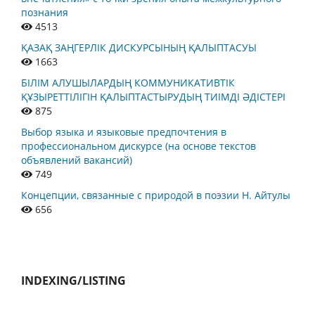
познания
4513
ҚАЗАҚ ЗАҢГЕРЛІК ДИСКУРСЫНЫҢ ҚАЛЫПТАСУЫ
1663
БІЛІМ АЛУШЫЛАРДЫҢ КОММУНИКАТИВТІК
ҚҰЗЫРЕТТІЛІГІН ҚАЛЫПТАСТЫРУДЫҢ ТИІМДІ ӘДІСТЕРІ
875
Выбор языка и языковые предпочтения в
профессиональном дискурсе (на основе текстов
объявлений вакансий)
749
Концепции, связанные с природой в поэзии Н. Айтулы
656
INDEXING/LISTING