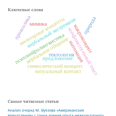
Ключевые слова
проксолика
природа
милитарные концепты
вербальный экстремизм
мимика
макроконцепт
конфликтогенный текст
психонейролингвистика
вербальное общение
интонация
тектология
предложение
символический концепт
визуальный контакт
Самые читаемые статьи
Анализ очерка М. Әуезова «Американские
впечатления» с точки зрения опыта межкультурного