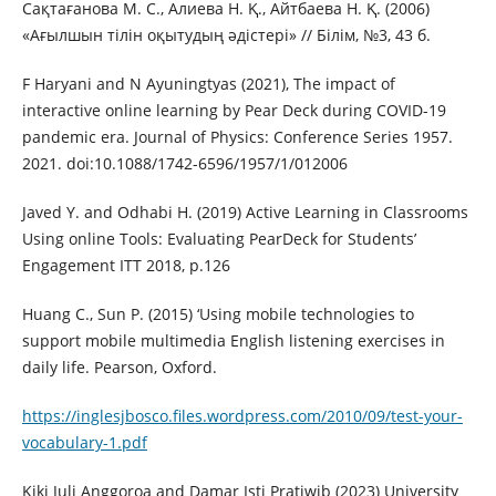
Сақтағанова М. С., Алиева Н. Қ., Айтбаева Н. Қ. (2006)
«Ағылшын тілін оқытудың әдістері» // Білім, №3, 43 б.
F Haryani and N Ayuningtyas (2021), The impact of
interactive online learning by Pear Deck during COVID-19
pandemic era. Journal of Physics: Conference Series 1957.
2021. doi:10.1088/1742-6596/1957/1/012006
Javed Y. and Odhabi H. (2019) Active Learning in Classrooms
Using online Tools: Evaluating PearDeck for Students’
Engagement ITT 2018, p.126
Huang C., Sun P. (2015) ‘Using mobile technologies to
support mobile multimedia English listening exercises in
daily life. Pearson, Oxford.
https://inglesjbosco.files.wordpress.com/2010/09/test-your-
vocabulary-1.pdf
Kiki Juli Anggoroa and Damar Isti Pratiwib (2023) University