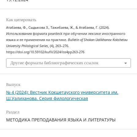
Как цитировать
Атабаева, Ф., Cыдыкова З., Тажибаева, Ж., & Атабаева, Г. (2024).
Использования формата peardeck при обучении лексике иностранного
языка и ее применения на практике.
Bulletin of Shokan Ualikhanov Kokshetau
University Philological Series
, (4), 263–276.
https://doi.org/10.59102/kufil/2024/iss4pp263-276
Другие форматы библиографических ссылок
Выпуск
№ 4 (2024): Вестник Кокшетауского университета им.
Ш.Уалиханова. Серия филологическая
Раздел
МЕТОДИКА ПРЕПОДАВАНИЯ ЯЗЫКА И ЛИТЕРАТУРЫ