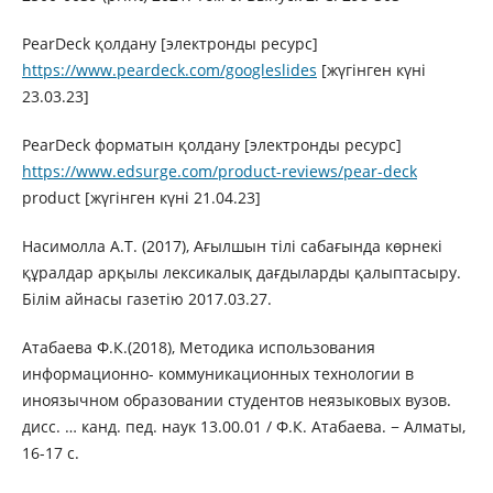
PearDeck қолдану [электронды ресурс]
https://www.peardeck.com/googleslides
[жүгінген күні
23.03.23]
PearDeck форматын қолдану [электронды ресурс]
https://www.edsurge.com/product-reviews/pear-deck
product [жүгінген күні 21.04.23]
Насимолла А.Т. (2017), Ағылшын тілі сабағында көрнекі
құралдар арқылы лексикалық дағдыларды қалыптасыру.
Білім айнасы газетію 2017.03.27.
Атабаева Ф.К.(2018), Методика использования
информационно- коммуникационных технологии в
иноязычном образовании студентов неязыковых вузов.
дисс. … канд. пед. наук 13.00.01 / Ф.К. Атабаева. − Алматы,
16-17 с.