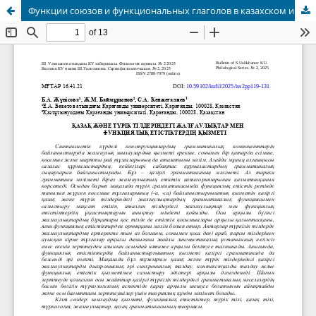
Функции союзов и функциональных глаголов в казахском и турецком языках