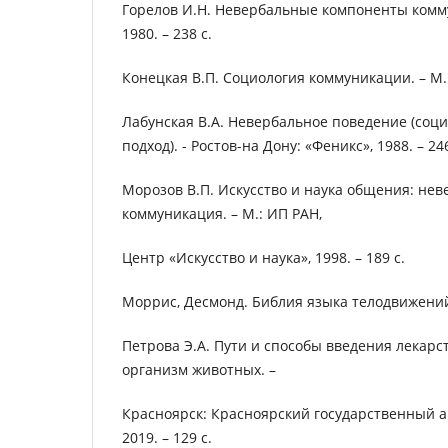
Горелов И.Н. Невербальные компоненты коммун
1980. – 238 с.
Конецкая В.П. Социология коммуникации. – М.: 
Лабунская В.А. Невербальное поведение (со
подход). - Ростов-на Дону: «Феникс», 1988. – 246
Морозов В.П. Искусство и наука общения: не
коммуникация. – М.: ИП РАН,
Центр «Искусство и наука», 1998. – 189 с.
Моррис, Десмонд. Библия языка телодвижений:
Петрoвa Э.A. Пути и способы введения лекарс
организм животных. –
Красноярск: Красноярский государственный а
2019. – 129 с.