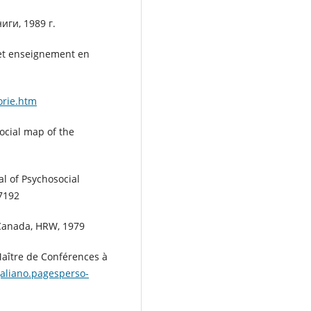
иги, 1989 г.
 et enseignement en
orie.htm
Social map of the
al of Psychosocial
-7192
 Canada, HRW, 1979
Maître de Conférences à
galiano.pagesperso-