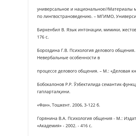
универсальное и национальное//Материалы 
по лингвострановедению. – МГИМО, Университ
Биркенбил В. Язык интонации, мимики, жестов. -
176 c.
Бороздина Г.В. Психология делового общения. 
Невербальные особенности в
процессе делового общения. – М.: «Деловая книг
Бобокалонов Р.Р. Ўзбектилида семантик-функ
гапларталқини.
«Фан», Тошкент. 2006, 3-122 б.
Горянина В.А. Психология общения - М.: Изда
«Академия» - 2002. - 416 с.