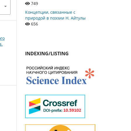
749
Концепции, связанные с
природой в поэзии Н. Айтулы
656
ого
а.
INDEXING/LISTING