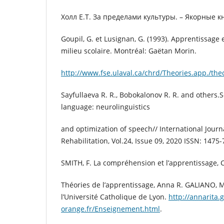
Холл E.T. За пределами культуры. – Якорные кн
Goupil, G. et Lusignan, G. (1993). Apprentissage
milieu scolaire. Montréal: Gaëtan Morin.
http://www.fse.ulaval.ca/chrd/Theories.app./the
Sayfullaeva R. R., Bobokalonov R. R. and others.
language: neurolinguistics
and optimization of speech// International Journ
Rehabilitation, Vol.24, Issue 09, 2020 ISSN: 1475
SMITH, F. La compréhension et l’apprentissage,
Théories de l’apprentissage, Anna R. GALIANO, 
l’Université Catholique de Lyon.
http://annarita.
orange.fr/Enseignement.html
.