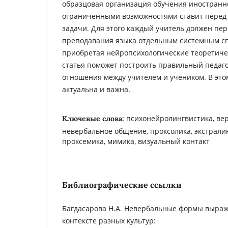
образцовая организация обучения иностранно
ограниченными возможностями ставит перед
задачи. Для этого каждый учитель должен пе
преподавания языка отдельным системным с
приобретая нейропсихологические теоретиче
статья поможет построить правильный педаго
отношения между учителем и учеником. В эт
актуальна и важна.
психонейролингвистика, ве
Ключевые слова:
невербальное общение, проксолика, экстрали
проксемика, мимика, визуальный контакт
Библиографические ссылки
Багдасарова Н.А. Невербальные формы выраж
контексте разных культур: