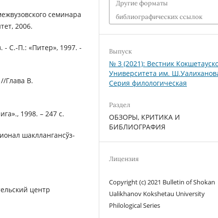
Другие форматы
межвузовского семинара
библиографических ссылок
ет, 2006.
 С.-П.: «Питер», 1997. -
Выпуск
№ 3 (2021): Вестник Кокшетауск
Университета им. Ш.Уалиханов
//Глава В.
Серия филологическая
Раздел
а»., 1998. – 247 с.
ОБЗОРЫ, КРИТИКА И
БИБЛИОГРАФИЯ
ционал шакллангансўз-
Лицензия
Copyright (c) 2021 Bulletin of Shokan
тельский центр
Ualikhanov Kokshetau University
Philological Series