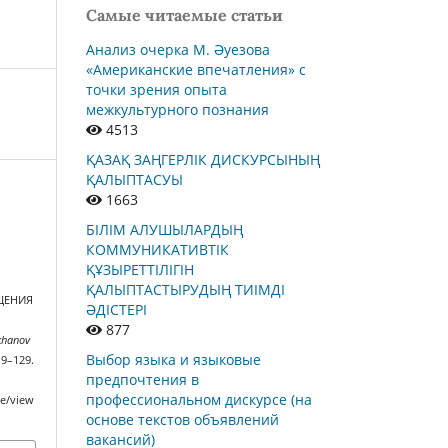
Самые читаемые статьи
Анализ очерка М. Әуезова
«Американские впечатления» с
точки зрения опыта
межкультурного познания
4513
ҚАЗАҚ ЗАҢГЕРЛІК ДИСКУРСЫНЫҢ
ҚАЛЫПТАСУЫ
1663
БІЛІМ АЛУШЫЛАРДЫҢ
КОММУНИКАТИВТІК
ҚҰЗЫРЕТТІЛІГІН
ҚАЛЫПТАСТЫРУДЫҢ ТИІМДІ
ЩЕНИЯ
ӘДІСТЕРІ
877
ikhanov
Выбор языка и языковые
119–129.
предпочтения в
профессиональном дискурсе (на
le/view
основе текстов объявлений
вакансий)