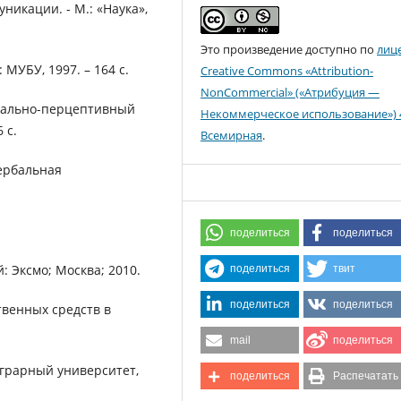
икации. - М.: «Наука»,
Это произведение доступно по
лиц
МУБУ, 1997. – 164 с.
Creative Commons «Attribution-
NonCommercial» («Атрибуция —
циально-перцептивный
Некоммерческое использование») 
 с.
Всемирная
.
вербальная
поделиться
поделиться
 Эксмо; Москва; 2010.
поделиться
твит
поделиться
поделиться
твенных средств в
mail
поделиться
грарный университет,
поделиться
Распечатать