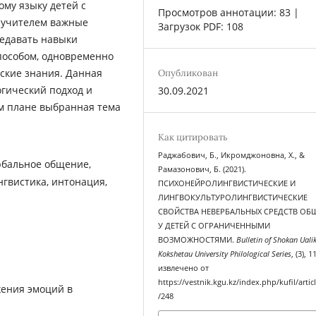
му языку детей с
Просмотров аннотации: 83 |
 учителем важные
Загрузок PDF: 108
редавать навыки
пособом, одновременно
ские знания. Данная
Опубликован
гический подход и
30.09.2021
ом плане выбранная тема
Как цитировать
Раджабович, Б., Икромджоновна, Х., &
рбальное общение,
Рамазонович, Б. (2021).
нгвистика, интонация,
ПСИХОНЕЙРОЛИНГВИСТИЧЕСКИЕ И
ЛИНГВОКУЛЬТУРОЛИНГВИСТИЧЕСКИЕ
СВОЙСТВА НЕВЕРБАЛЬНЫХ СРЕДСТВ ОБ
У ДЕТЕЙ С ОГРАНИЧЕННЫМИ
ВОЗМОЖНОСТЯМИ.
Bulletin of Shokan Ual
Kokshetau University Philological Series
, (3), 
извлечено от
https://vestnik.kgu.kz/index.php/kufil/artic
ения эмоций в
/248