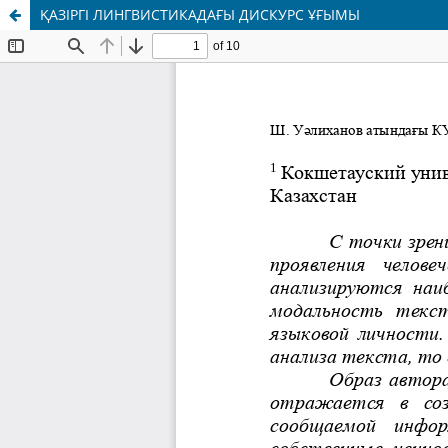
ҚАЗІРГІ ЛИНГВИСТИКАДАҒЫ ДИСКУРС ҰҒЫМЫ