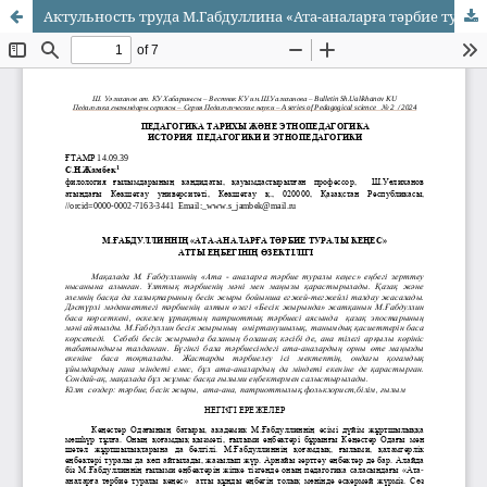
Актульность труда М.Габдуллина «Ата-аналарға тәрбие туралы кеңес»