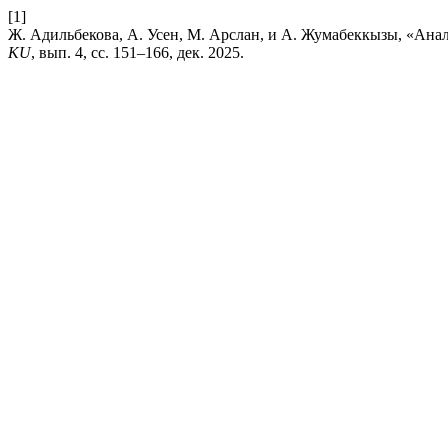
[1]
Ж. Адильбекова, А. Усен, М. Арслан, и А. Жумабеккызы, «Ана
KU
, вып. 4, сс. 151–166, дек. 2025.