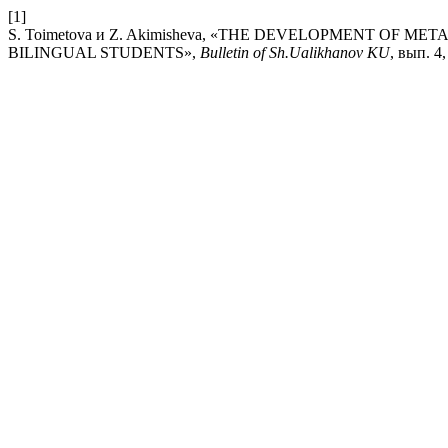
[1]
S. Toimetova и Z. Akimisheva, «THE DEVELOPMENT OF M
BILINGUAL STUDENTS»,
Bulletin of Sh.Ualikhanov KU
, вып. 4,