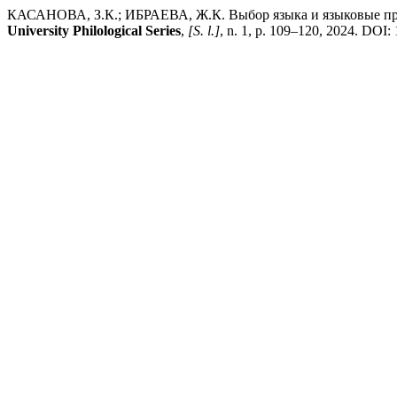
КАСАНОВА, З.К.; ИБРАЕВА, Ж.К. Выбор языка и языковые пред
University Philological Series
,
[S. l.]
, n. 1, p. 109–120, 2024. DOI: 