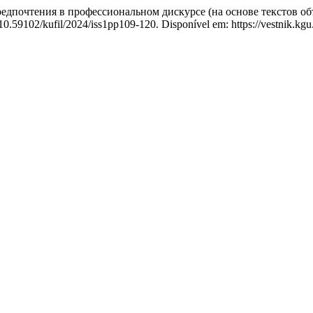
почтения в профессиональном дискурсе (на основе текстов об
10.59102/kufil/2024/iss1pp109-120. Disponível em: https://vestnik.kgu.