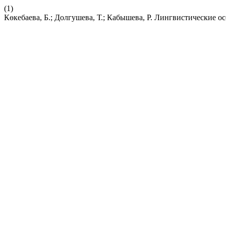
(1)
Көкебаева, Б.; Долгушева, Т.; Кабышева, Р. Лингвистические 